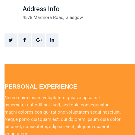
Address Info
4578 Marmora Road, Glasgow
PERSONAL EXPERIENCE
Nemo enim ipsam voluptatem quia voluptas sit
aspernatur aut odit aut fugit, sed quia consequuntur
magni dolores eos qui ratione voluptatem sequi nesciunt.
Neque porro quisquam est, qui dolorem ipsum quia dolor
sit amet, consectetur, adipisci velit, aliquam quaerat
voluptatem.